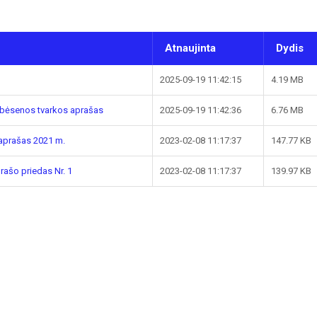
Atnaujinta
Dydis
2025-09-19 11:42:15
4.19 MB
ebėsenos tvarkos aprašas
2025-09-19 11:42:36
6.76 MB
 aprašas 2021 m.
2023-02-08 11:17:37
147.77 KB
rašo priedas Nr. 1
2023-02-08 11:17:37
139.97 KB