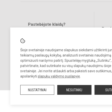
Pastebėjote klaidų?
Bend
Turite pasiūlymų?
RAŠYKITE
Šioje svetainėje naudojame slapukus siekdami užtikrinti j
teikiamų paslaugų kokybę, analizuoti svetainės naudojimą 
optimizuoti naršymo patirtį. Spustelėję mygtuką „Sutinku“,
patvirtinate, kad sutinkate su visų slapukų naudojimu šioje
svetainėje. Jei norite atšaukti arba pakeisti savo sutikimu
© 2023. Kupiškio r. Alizavos pagrindinė mokykla. Visos teisės saugo
apsilankyti
slapukų valdymo puslapyje
.
Kopijuoti turinį be raštiško įstaigos administracijos sutikimo griežtai
draudžiama.
NUSTATYMAI
NESUTINKU
SUT