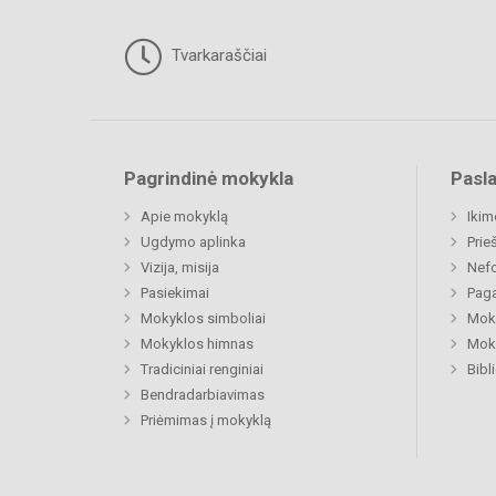
Tvarkaraščiai
Pagrindinė mokykla
Pasl
Apie mokyklą
Ikim
Ugdymo aplinka
Prie
Vizija, misija
Nefo
Pasiekimai
Paga
Mokyklos simboliai
Moki
Mokyklos himnas
Moki
Tradiciniai renginiai
Bibl
Bendradarbiavimas
Priėmimas į mokyklą