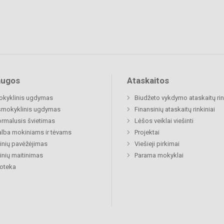
augos
Ataskaitos
okyklinis ugdymas
Biudžeto vykdymo ataskaitų rin
šmokyklinis ugdymas
Finansinių ataskaitų rinkiniai
rmalusis švietimas
Lėšos veiklai viešinti
lba mokiniams ir tėvams
Projektai
nių pavėžėjimas
Viešieji pirkimai
nių maitinimas
Parama mokyklai
ioteka