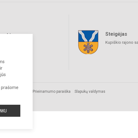
Steigėjas
raukime
Kupiškio rajono s
ums
ir
 jūs
s, prašome
mos.
Prieinamumo paraiška
Slapukų valdymas
INKU