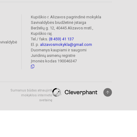
Kupiškio r. Alizavos pagrindinė mokykla
Savivaldybės biudžetinė įstaiga
Berželių g. 12, 40445 Alizavos mstl.,
Kupiškio raj.
Tel./ faks.
(8 459) 41 137
avivaldybė
El. p.
alizavosmokykla@gmail.com
Duomenys kaupiami ir saugomi
Juridinių asmenų registre
Įmonės kodas 190046347
Sumanus būdas atnaujinti
mokyklos interneto
svetainę