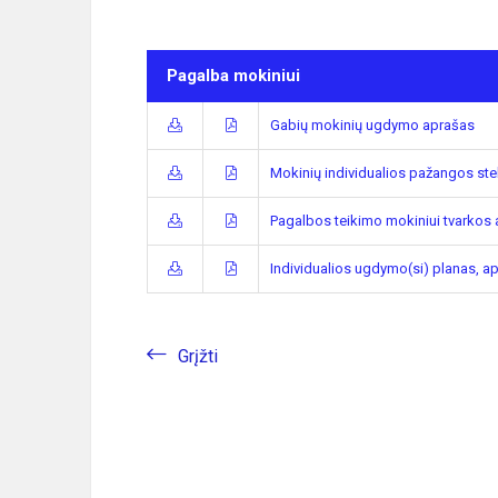
Pagalba mokiniui
Gabių mokinių ugdymo aprašas
Mokinių individualios pažangos st
Pagalbos teikimo mokiniui tvarkos
Individualios ugdymo(si) planas, ap
Grįžti