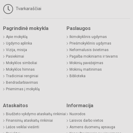
Tvarkaraščiai
Pagrindinė mokykla
Paslaugos
Apie mokyklą
Ikimokyklinis ugdymas
Ugdymo aplinka
Priešmokyklinis ugdymas
Vizija, misija
Neformalusis švietimas
Pasiekimai
Pagalba mokiniams ir tėvams
Mokyklos simboliai
Mokinių pavėžėjimas
Mokyklos himnas
Mokinių maitinimas
Tradiciniai renginiai
Biblioteka
Bendradarbiavimas
Priėmimas į mokyklą
Ataskaitos
Informacija
Biudžeto vykdymo ataskaitų rinkiniai
Nuorodos
Finansinių ataskaitų rinkiniai
Laisvos darbo vietos
Lėšos veiklai viešinti
Asmens duomenų apsauga