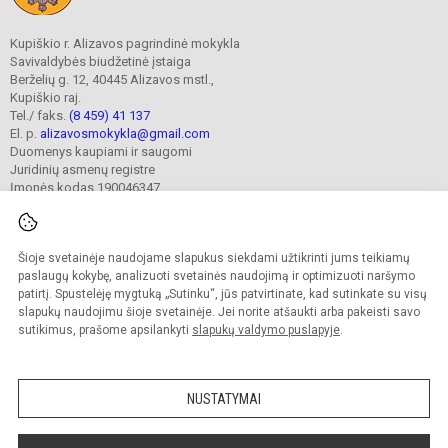
Kupiškio r. Alizavos pagrindinė mokykla
Savivaldybės biudžetinė įstaiga
Berželių g. 12, 40445 Alizavos mstl.,
Kupiškio raj.
Tel./ faks.
(8 459) 41 137
El. p.
alizavosmokykla@gmail.com
Duomenys kaupiami ir saugomi
Juridinių asmenų registre
Įmonės kodas 190046347
Šioje svetainėje naudojame slapukus siekdami užtikrinti jums teikiamų
© 2023. Kupiškio r. Alizavos pagrindinė mokykla. Visos teisės saugomos.
Kopijuoti turinį be raštiško įstaigos administracijos sutikimo griežtai draudžiama.
paslaugų kokybę, analizuoti svetainės naudojimą ir optimizuoti naršymo
patirtį. Spustelėję mygtuką „Sutinku“, jūs patvirtinate, kad sutinkate su visų
Prieinamumo paraiška
Slapukų valdymas
slapukų naudojimu šioje svetainėje. Jei norite atšaukti arba pakeisti savo
sutikimus, prašome apsilankyti
slapukų valdymo puslapyje
.
Sumanus būdas atnaujinti
mokyklos interneto
svetainę
NUSTATYMAI