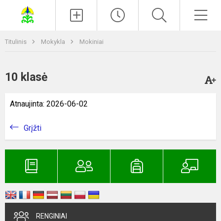
Paieška
Men
Titulinis
Mokykla
Mokiniai
10 klasė
Atnaujinta: 2026-06-02
Grįžti
RENGINIAI