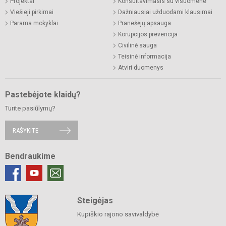
Projektai
Konsultavimasis su visuomene
Viešieji pirkimai
Dažniausiai užduodami klausimai
Parama mokyklai
Pranešėjų apsauga
Korupcijos prevencija
Civilinė sauga
Teisinė informacija
Atviri duomenys
Pastebėjote klaidų?
Turite pasiūlymų?
RAŠYKITE
Bendraukime
Steigėjas
Kupiškio rajono savivaldybė